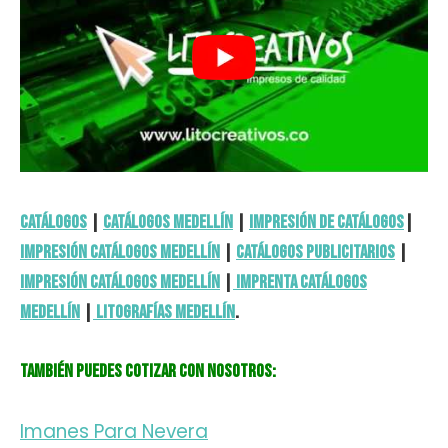
Catálogos
|
Catálogos Medellín
|
Impresión de Catálogos
|
Impresión Catálogos Medellín
|
Catálogos Publicitarios
|
Impresión Catálogos Medellín
|
Imprenta Catálogos
Medellín
|
Litografías Medellín
.
También puedes cotizar con nosotros:
Imanes Para Nevera