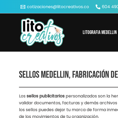
Ir
cotizaciones@litocreativos.co
604 490
al
contenido
Litografia Medellin
SELLOS MEDELLIN, FABRICACIÓN DE
Los
sellos publicitarios
personalizados son la her
validar documentos, facturas y demás archivos 
los sellos puedes dejar tu marca de forma inmed
de los movimientos de tu organización.