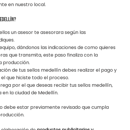
te en nuestro local.
Medellín?
llos un asesor te asesorara según las
diques.
 equipo, dándonos las indicaciones de como quieres
ras que transmita, este paso finaliza con la
a producción.
ión de tus sellos medellín debes realizar el pago y
el que hiciste todo el proceso.
ega por el que deseas recibir tus sellos medellín,
a en la ciudad de Medellín.
eño debe estar previamente revisado que cumpla
producción.
 elaboración de
productos publicitarios y