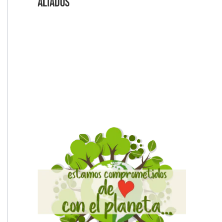
Aliados
Videos Explicativos
Noticias de Tecnologia
Agendas Medellín
Carnets para Empresas
Imanes para nevera