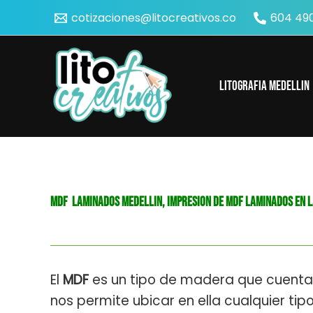
Ir
cotizaciones@litocreativos.co
604 490
al
contenido
Litografia Medellin
MDF LAMINADOS MEDELLIN, IMPRESION DE MDF LAMINADOS EN L
El
MDF
es un tipo de madera que cuenta 
nos permite ubicar en ella cualquier tip