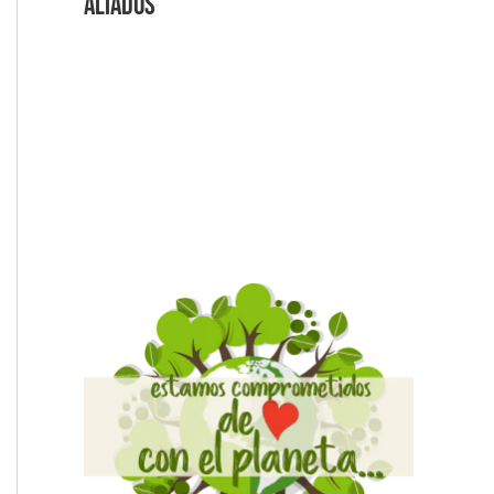
Aliados
Videos Explicativos
Noticias de Tecnologia
Agendas Medellín
Carnets para Empresas
Imanes para nevera