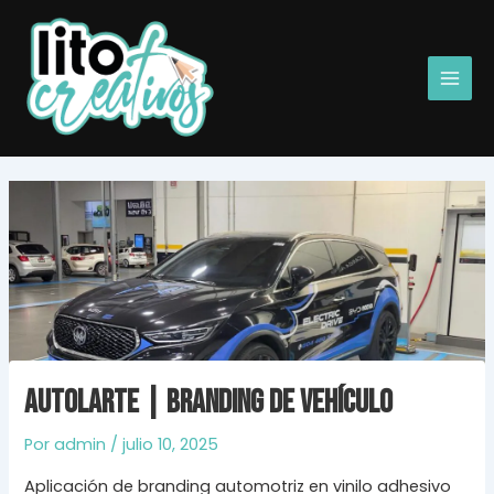
Ir
Main
al
Men
contenido
Autolarte | Branding de vehículo
Por
admin
/
julio 10, 2025
Aplicación de branding automotriz en vinilo adhesivo