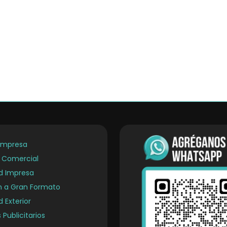
Empresa
a Comercial
ad Impresa
n a Gran Formato
d Exterior
 Publicitarios