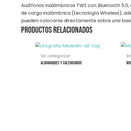
Audífonos inalámbricos TWS con Bluetooth 5.0,
de carga inalámbrica (tecnología Wireless), ad
pueden colocarse directamente sobre una base
Productos relacionados
E
p
Sin categorizar
Si
ti
Almanaques y Calendarios
Mo
mú
va
La
o
s
p
el
e
la