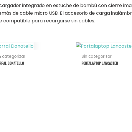
 cargador integrado en estuche de bambú con cierre ima
emás de cable micro USB. El accesorio de carga inalámbr
 compatible para recargarse sin cables.
ste
Este
roducto
producto
n categorizar
Sin categorizar
ene
tiene
rral Donatello
Portalaptop Lancaster
ltiples
múltiples
riantes.
variantes.
s
Las
pciones
opciones
e
se
ueden
pueden
egir
elegir
n
en
la