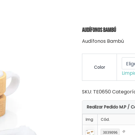
Audífonos Bambú
Audífonos Bambú
Color
Limpi
SKU:
TE0650
Categorí
Realizar Pedido M.P / C
Img
Cód.
3039096