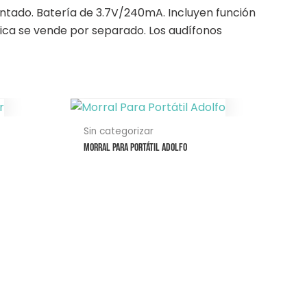
ntado. Batería de 3.7V/240mA. Incluyen función
ica se vende por separado. Los audífonos
Este
producto
Sin categorizar
tiene
Morral Para Portátil Adolfo
múltiples
variantes.
Las
opciones
se
pueden
elegir
en
la