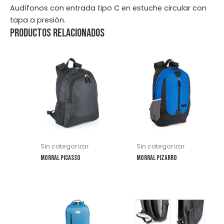
Audífonos con entrada tipo C en estuche circular con
tapa a presión.
Productos relacionados
Este
Este
producto
producto
tiene
tiene
múltiples
múltiples
variantes.
variantes.
Las
Las
opciones
opciones
se
se
Sin categorizar
Sin categorizar
pueden
pueden
Morral Picasso
Morral Pizarro
elegir
elegir
en
en
la
la
Este
Este
página
página
producto
producto
de
de
tiene
tiene