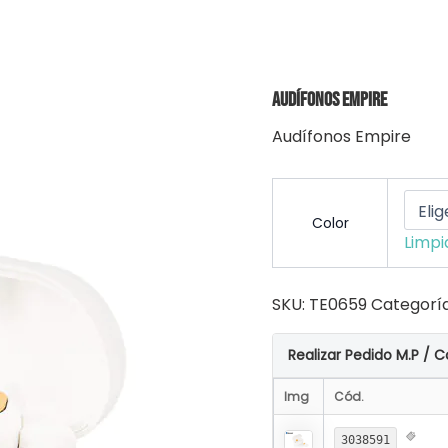
Audífonos Empire
Audífonos Empire
Color
Limpi
SKU:
TE0659
Categorí
Realizar Pedido M.P / C
Img
Cód.
3038591