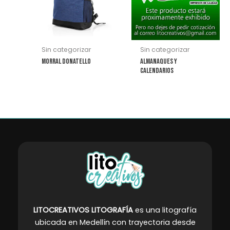
variantes.
Las
opciones
se
Sin categorizar
Sin categorizar
pueden
Morral Donatello
Almanaques y
elegir
Calendarios
en
la
página
de
producto
LITOCREATIVOS LITOGRAFÍA
es una litografía
ubicada en Medellín con trayectoria desde