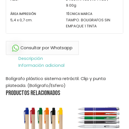
9.00g
ÁREA IMPRESIÓN
TÉCNICA MARCA
5,4 x 0,7 cm.
TAMPO. BOLIGRAFOS SIN
EMPAQUE 1 TINTA
Consultar por Whatsapp
Descripción
Información adicional
Bolígrafo plástico sistema retráctil. Clip y punta
plateada. (Bolígrafo/Esfero)
Productos relacionados
Este
Este
producto
producto
tiene
tiene
múltiples
múltiples