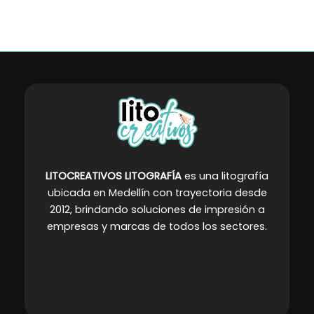
la
la
página
página
de
de
producto
producto
LITOCREATIVOS LITOGRAFÍA
es una litografía
ubicada en Medellín con trayectoria desde
2012, brindando soluciones de impresión a
empresas y marcas de todos los sectores
.