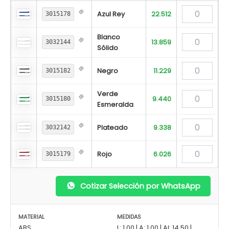
Azul Rey
22.512
3015178
Blanco
13.859
3032144
Sólido
Negro
11.229
3015182
Verde
9.440
3015180
Esmeralda
Plateado
9.338
3032142
Rojo
6.026
3015179
Cotizar Selección por WhatsApp
MATERIAL
MEDIDAS
ABS.
L: 1.00 | A: 1.00 | Al: 14.50 |