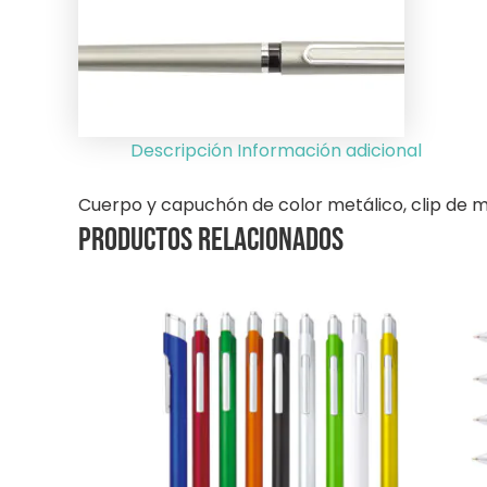
Descripción
Información adicional
Cuerpo y capuchón de color metálico, clip de m
Productos relacionados
Este
E
producto
p
tiene
ti
múltiples
mú
variantes.
va
Las
La
opciones
o