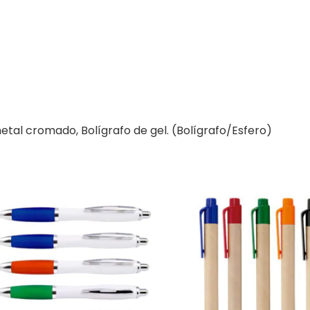
etal cromado, Bolígrafo de gel. (Bolígrafo/Esfero)
ste
Este
roducto
producto
ene
tiene
ltiples
múltiples
riantes.
variantes.
s
Las
pciones
opciones