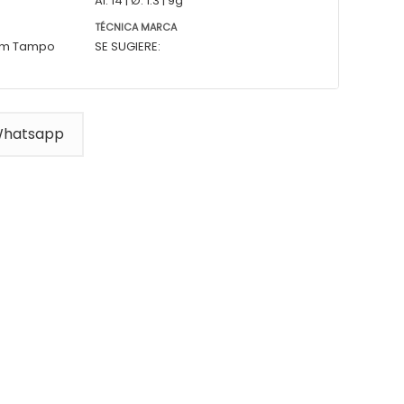
Al: 14 | Ø: 1.3 | 9g
TÉCNICA MARCA
 mm Tampo
SE SUGIERE:
Whatsapp