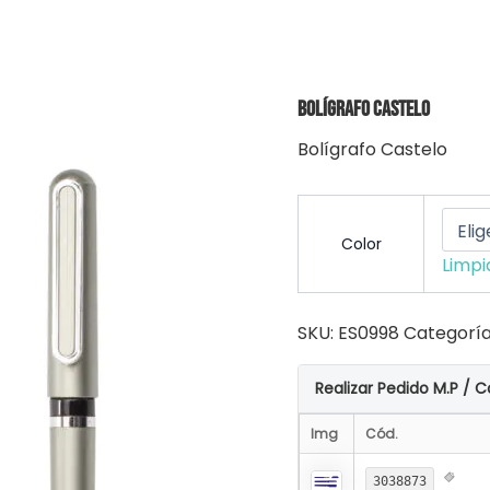
Bolígrafo Castelo
Bolígrafo Castelo
Color
Limpi
SKU:
ES0998
Categoría
Realizar Pedido M.P / C
Img
Cód.
3038873