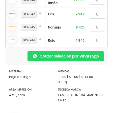
22.550
3037946
Limón
Gris
9.342
3037942
Naranja
8.475
3037945
Rojo
4.845
3037944
Cotizar Selección por WhatsApp
MATERIAL
MEDIDAS
Paja de Trigo
L: 1.00 | A: 1.00 | Al: 14.00 |
8.00g
ÁREA IMPRESIÓN
TÉCNICA MARCA
4 x 0,7 cm.
TAMPO. CON TRATAMIENTO 1
TINTA