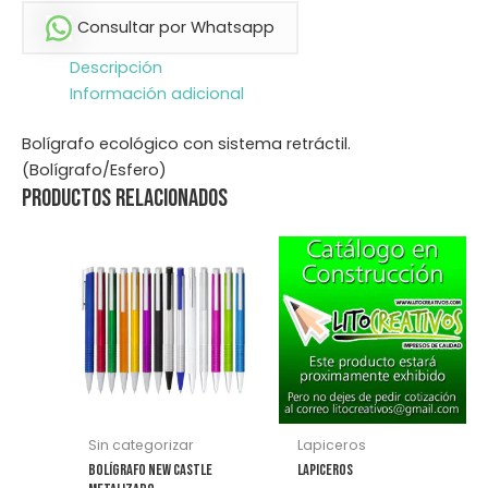
Consultar por Whatsapp
Descripción
Información adicional
Bolígrafo ecológico con sistema retráctil.
(Bolígrafo/Esfero)
Productos relacionados
Este
producto
tiene
múltiples
variantes.
Las
opciones
se
Sin categorizar
Lapiceros
pueden
Bolígrafo New Castle
Lapiceros
elegir