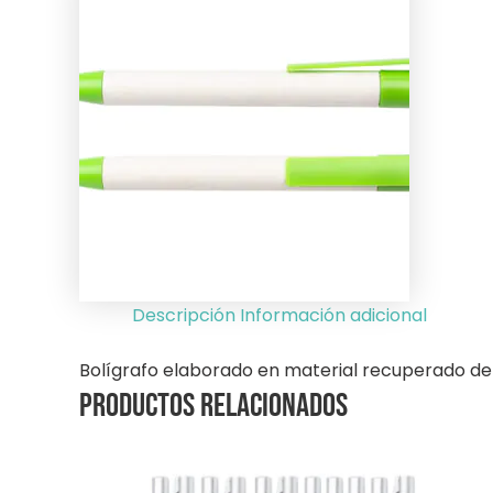
Descripción
Información adicional
Bolígrafo elaborado en material recuperado de ca
Productos relacionados
Este
E
producto
p