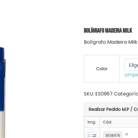
Bolígrafo Madeira Milk
Bolígrafo Madeira Milk
Color
Limpi
SKU:
ES0967
Categorí
Realizar Pedido M.P / C
Img
Cód.
3038476