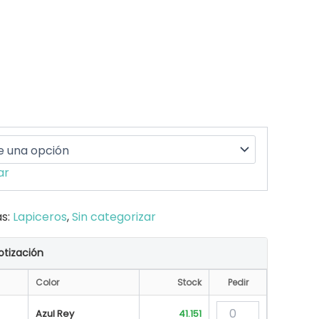
ar
as:
Lapiceros
,
Sin categorizar
otización
Color
Stock
Pedir
Azul Rey
41.151