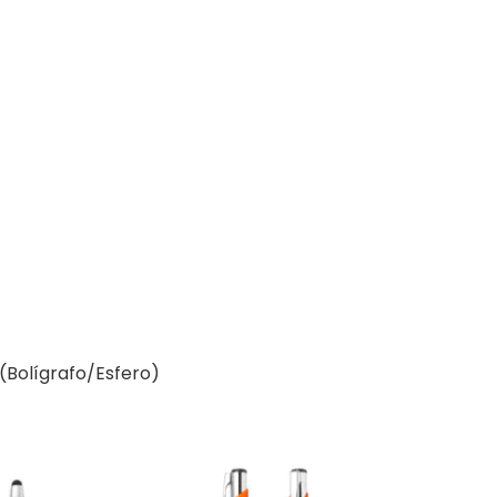
 (Bolígrafo/Esfero)
Este
producto