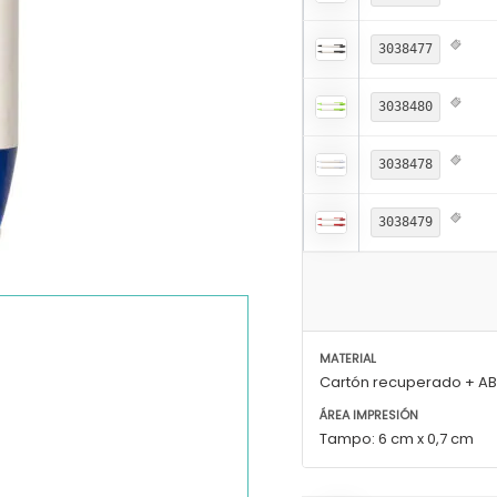
3038477
3038480
3038478
3038479
MATERIAL
Cartón recuperado + A
ÁREA IMPRESIÓN
Tampo: 6 cm x 0,7 cm