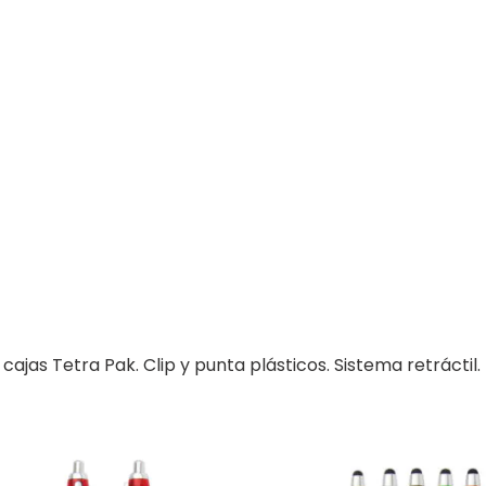
jas Tetra Pak. Clip y punta plásticos. Sistema retráctil.
ste
Este
roducto
producto