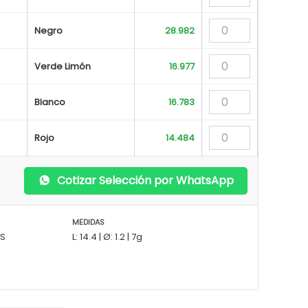
Negro
28.982
Verde Limón
16.977
Blanco
16.783
Rojo
14.484
Cotizar Selección por WhatsApp
MEDIDAS
BS
L: 14.4 | Ø: 1.2 | 7g