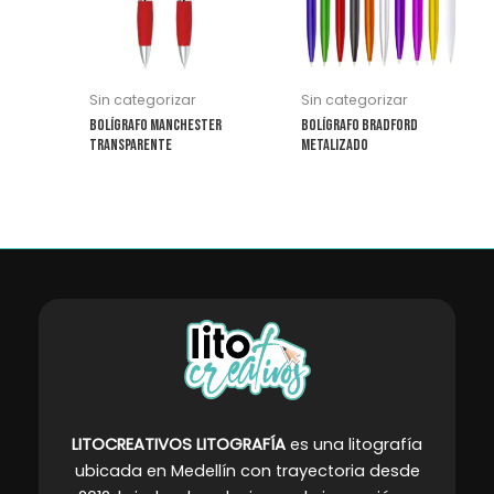
variantes.
variantes.
Las
Las
opciones
opciones
se
se
Sin categorizar
Sin categorizar
pueden
pueden
Bolígrafo Manchester
Bolígrafo Bradford
elegir
elegir
Transparente
Metalizado
en
en
la
la
página
página
de
de
producto
producto
LITOCREATIVOS LITOGRAFÍA
es una litografía
ubicada en Medellín con trayectoria desde