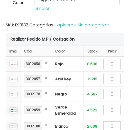
Color
Limpiar
SKU:
ES0132
Categorías:
Lapiceros
,
Sin categorizar
Realizar Pedido M.P / Cotización
Img
Cód.
Color
Stock
Pedir
Rojo
8.598
3012058
Azul Rey
6.215
3012057
Negro
4.587
3032178
Verde
4.523
3012059
Esmeralda
Blanco
2.609
3032180