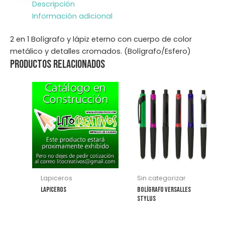
Descripción
Información adicional
2 en 1 Bolígrafo y lápiz eterno con cuerpo de color
metálico y detalles cromados. (Bolígrafo/Esfero)
Productos relacionados
Este
producto
tiene
múltiples
variantes.
Las
opciones
se
Lapiceros
Sin categorizar
pueden
Lapiceros
Bolígrafo Versalles
elegir
Stylus
en
la