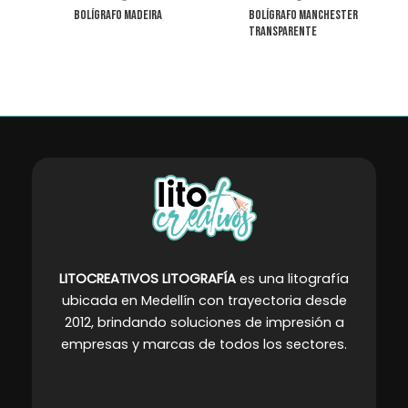
pueden
pueden
Bolígrafo Madeira
Bolígrafo Manchester
elegir
elegir
Transparente
en
en
la
la
página
página
de
de
producto
producto
LITOCREATIVOS LITOGRAFÍA
es una litografía
ubicada en Medellín con trayectoria desde
2012, brindando soluciones de impresión a
empresas y marcas de todos los sectores
.