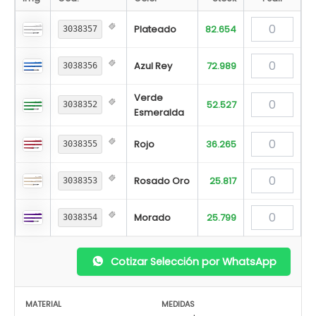
Plateado
82.654
3038357
Azul Rey
72.989
3038356
Verde
52.527
3038352
Esmeralda
Rojo
36.265
3038355
Rosado Oro
25.817
3038353
Morado
25.799
3038354
Cotizar Selección por WhatsApp
MATERIAL
MEDIDAS