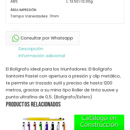
ABS
L: 13.50 | 12.00g
ÁREA IMPRESIÓN
Tampo Variedades: 7mm
Consultar por Whatsapp
Descripción
Información adicional
El Bolígrafo ideal para los triunfadores: El Bolígrafo
Santorini Pastel con apertura a presión y clip metálico,
te permite un trazado sutil y preciso de hasta 1200
metros, gracias a su mina tipo Roller de tinta suave y
punta ultrafina de 0,5. (Bolígrafo/Esfero)
Productos relacionados
Este
producto