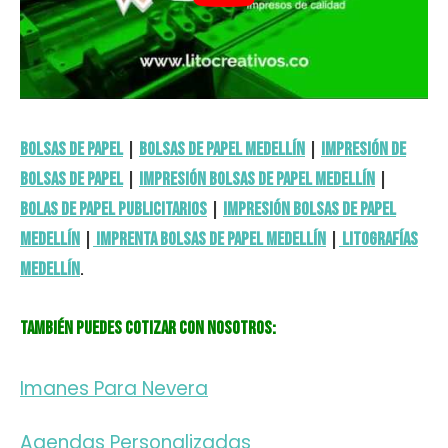
Bolsas de Papel
|
Bolsas de papel Medellín
|
Impresión de
Bolsas de papel
|
Impresión Bolsas de papel Medellín
|
Bolas de papel Publicitarios
|
Impresión Bolsas de papel
Medellín
|
Imprenta Bolsas de papel Medellín
|
Litografías
Medellín
.
También puedes cotizar con nosotros:
Imanes Para Nevera
Agendas Personalizadas