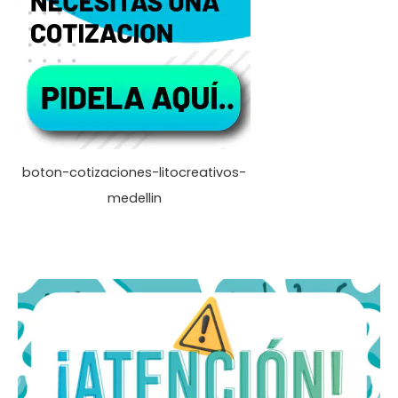
boton-cotizaciones-litocreativos-
medellin