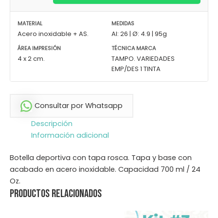
MATERIAL
MEDIDAS
Acero inoxidable + AS.
Al: 26 | Ø: 4.9 | 95g
ÁREA IMPRESIÓN
TÉCNICA MARCA
4 x 2 cm.
TAMPO. VARIEDADES
EMP/DES 1 TINTA
Consultar por Whatsapp
Descripción
Información adicional
Botella deportiva con tapa rosca. Tapa y base con
acabado en acero inoxidable. Capacidad 700 ml / 24
Oz.
Productos relacionados
Este