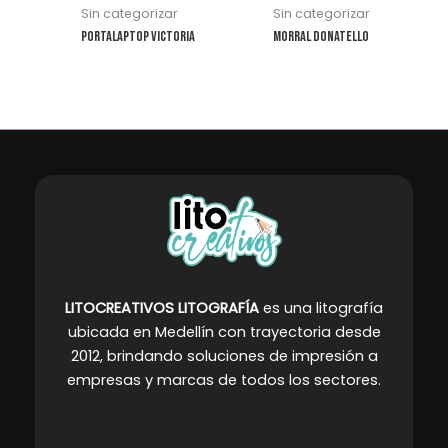
se
se
Sin categorizar
Sin categorizar
pueden
pueden
Portalaptop Victoria
Morral Donatello
elegir
elegir
en
en
la
la
página
página
de
de
producto
producto
LITOCREATIVOS LITOGRAFÍA
es una litografía
ubicada en Medellín con trayectoria desde
2012, brindando soluciones de impresión a
empresas y marcas de todos los sectores
.