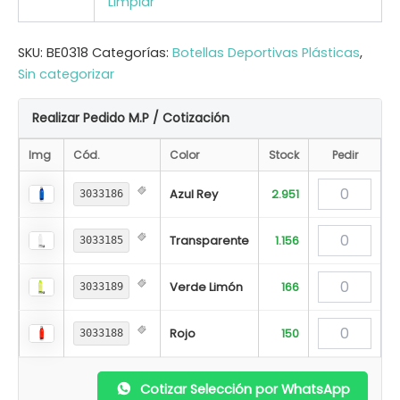
Limpiar
SKU:
BE0318
Categorías:
Botellas Deportivas Plásticas
,
Sin categorizar
Realizar Pedido M.P / Cotización
Img
Cód.
Color
Stock
Pedir
Azul Rey
2.951
3033186
Transparente
1.156
3033185
Verde Limón
166
3033189
Rojo
150
3033188
Cotizar Selección por WhatsApp