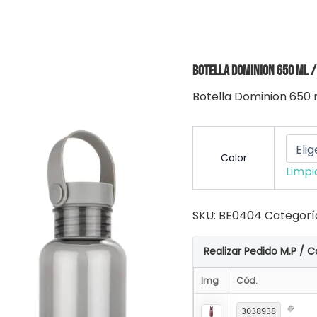
Botella Dominion 650 ml /
Botella Dominion 650 
Color
Limpi
SKU:
BE0404
Categorí
Realizar Pedido M.P / C
Img
Cód.
3038938