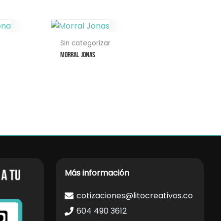
Este
producto
Sin categorizar
tiene
Morral Jonas
múltiples
variantes.
Las
opciones
se
pueden
elegir
en
la
Más información
página
de
cotizaciones@litocreativos.co
producto
604 490 3612