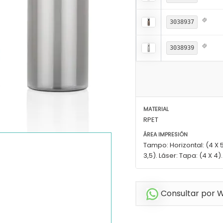
3038937
3038939
MATERIAL
RPET
ÁREA IMPRESIÓN
Tampo: Horizontal: (4 X 5)
3,5). Láser: Tapa: (4 X 4).
Consultar por 