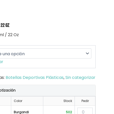
 22 Oz
ml / 22 Oz
ar
as:
Botellas Deportivas Plásticas
,
Sin categorizar
otización
Color
Stock
Pedir
Burgandi
502