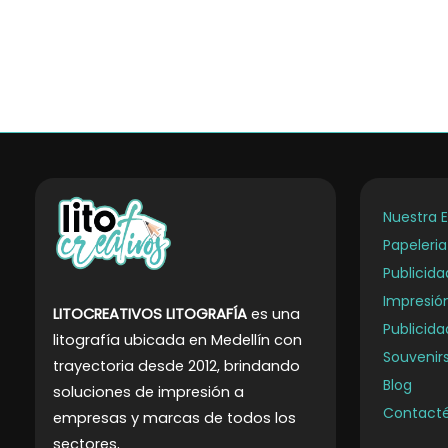
variantes.
va
Las
La
opciones
o
se
s
pueden
p
elegir
el
en
e
la
la
Nuestra 
página
p
Papeleri
de
d
producto
p
Publicid
Impresió
LITOCREATIVOS LITOGRAFÍA
es una
Publicida
litografía ubicada en Medellín con
Souvenirs
trayectoria desde 2012, brindando
Blog
soluciones de impresión a
Contact
empresas y marcas de todos los
.
sectores