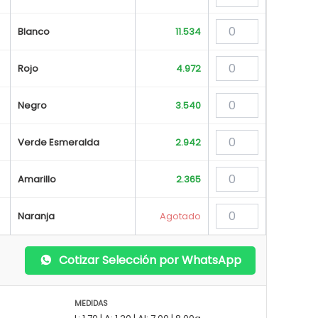
Blanco
11.534
Rojo
4.972
Negro
3.540
Verde Esmeralda
2.942
Amarillo
2.365
Naranja
Agotado
Cotizar Selección por WhatsApp
MEDIDAS