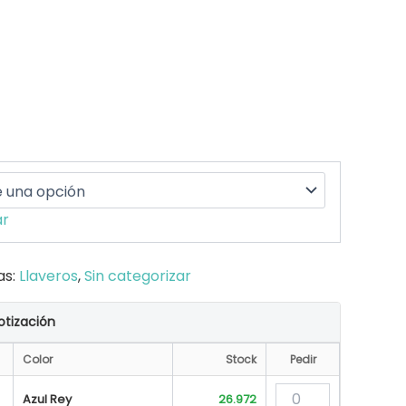
ar
as:
Llaveros
,
Sin categorizar
otización
Color
Stock
Pedir
Azul Rey
26.972