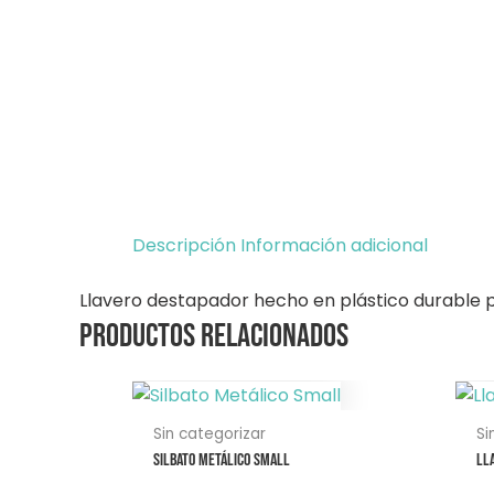
Descripción
Información adicional
Llavero destapador hecho en plástico durable pa
Productos relacionados
Este
E
producto
p
Sin categorizar
Si
tiene
ti
Silbato Metálico Small
Ll
múltiples
mú