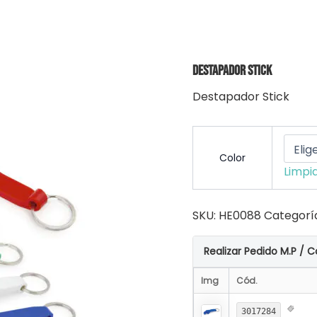
Destapador Stick
Destapador Stick
Color
Limpi
SKU:
HE0088
Categorí
Realizar Pedido M.P / C
Img
Cód.
3017284