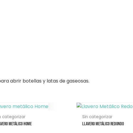
ra abrir botellas y latas de gaseosas.
ste
Este
roducto
producto
n categorizar
Sin categorizar
ene
tiene
avero metálico Home
Llavero Metálico Redondo
ltiples
múltiples