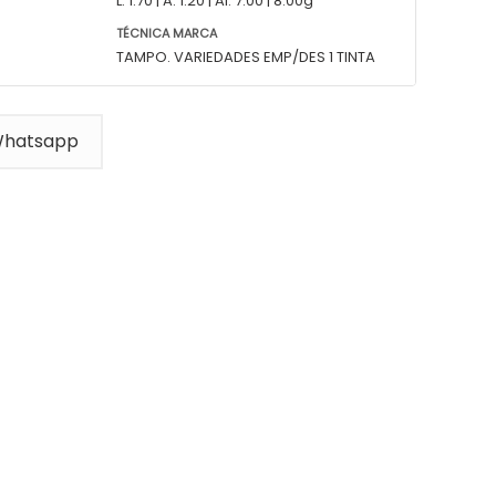
L: 1.70 | A: 1.20 | Al: 7.00 | 8.00g
TÉCNICA MARCA
TAMPO. VARIEDADES EMP/DES 1 TINTA
Whatsapp