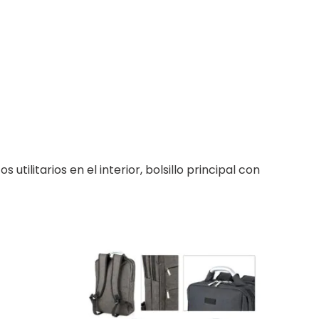
ilitarios en el interior, bolsillo principal con
Este
producto
tiene
múltiples