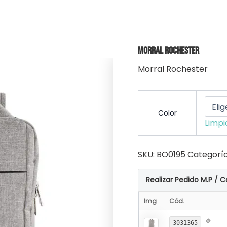
Morral Rochester
Morral Rochester
Color
Limpi
SKU:
BO0195
Categorí
Realizar Pedido M.P / C
Img
Cód.
3031365