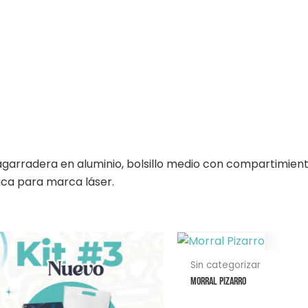
rradera en aluminio, bolsillo medio con compartimientos ut
aca para marca láser.
Este
producto
Sin categorizar
tiene
Morral Pizarro
múltiples