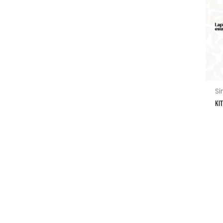
Si
KIT