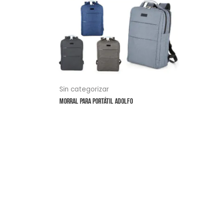
variantes.
Las
opciones
se
pueden
elegir
en
Sin categorizar
la
Morral Para Portátil Adolfo
página
de
producto