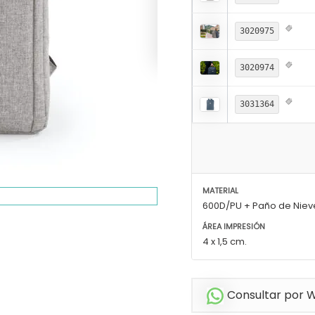
3020975
3020974
3031364
MATERIAL
600D/PU + Paño de Niev
ÁREA IMPRESIÓN
4 x 1,5 cm.
Consultar por 