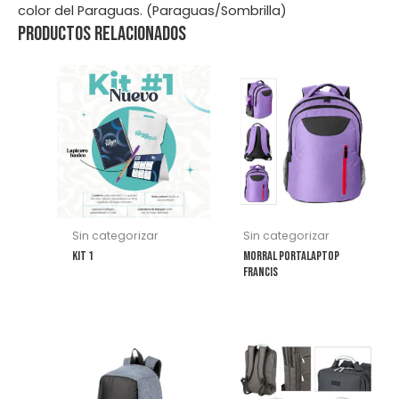
color del Paraguas. (Paraguas/Sombrilla)
Productos relacionados
Este
producto
tiene
múltiples
variantes.
Las
opciones
se
Sin categorizar
Sin categorizar
pueden
KIT 1
Morral Portalaptop
elegir
Francis
en
la
página
Este
Este
de
producto
producto
producto
tiene
tiene