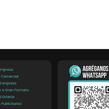
Empresa
a Comercial
ad Impresa
n a Gran Formato
d Exterior
 Publicitarios