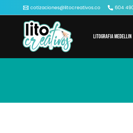
Ir
cotizaciones@litocreativos.co
604 490
al
contenido
Litografia Medellin