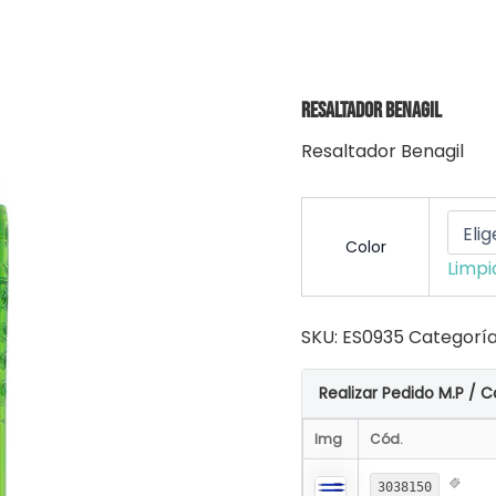
Resaltador Benagil
Resaltador Benagil
Color
Limpi
SKU:
ES0935
Categoría
Realizar Pedido M.P / C
Img
Cód.
3038150