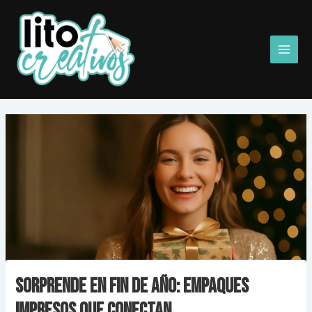
Ir
Main
al
Men
contenido
Sorprende en Fin de Año: EmpaqueS
Impresos que ConectaN