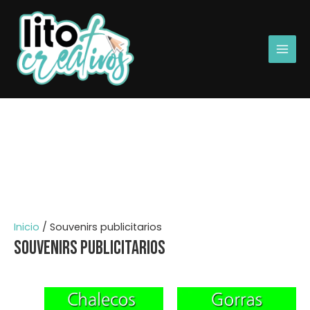
Ir
Main
al
Men
contenido
Inicio
/ Souvenirs publicitarios
Souvenirs publicitarios