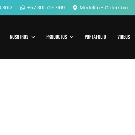
 3612
+57 301 7267169
Medellín - Colombia
Nosotros
Productos
Portafolio
Videos