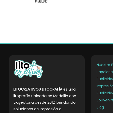
Chalecos
Nuestra 
Papeleri
Publicid
Impresió
LITOCREATIVOS LITOGRAFÍA
es una
Publicida
litografía ubicada en Medellín con
Souvenirs
trayectoria desde 2012, brindando
Blog
soluciones de impresión a