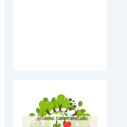
Videos Explicativos
Noticias de Tecnologia
Agendas Medellín
Carnets para Empresas
Imanes para nevera