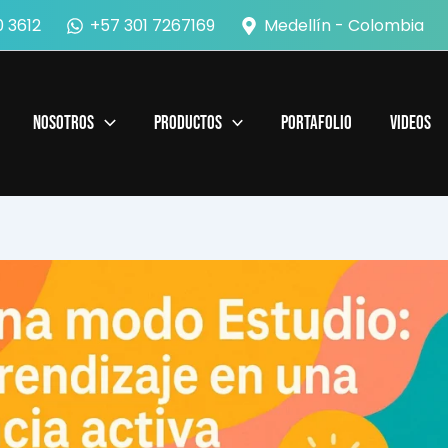
 3612
+57 301 7267169
Medellín - Colombia
Nosotros
Productos
Portafolio
Videos