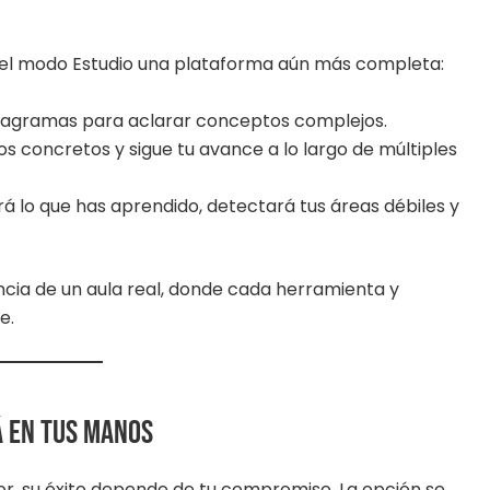
del modo Estudio una plataforma aún más completa:
 diagramas para aclarar conceptos complejos.
vos concretos y sigue tu avance a lo largo de múltiples
rá lo que has aprendido, detectará tus áreas débiles y
ncia de un aula real, donde cada herramienta y
e.
á en tus manos
, su éxito depende de tu compromiso. La opción se