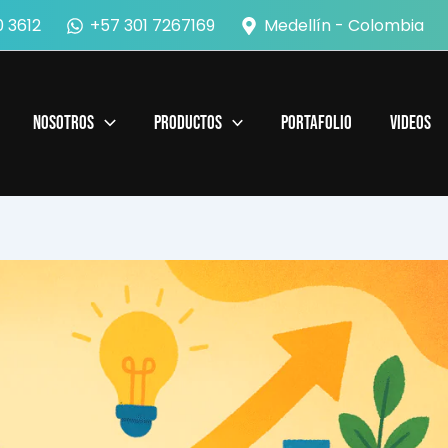
 3612
+57 301 7267169
Medellín - Colombia
Nosotros
Productos
Portafolio
Videos