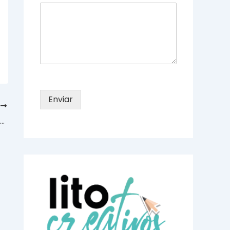
Enviar
E
IA y Emociones: Paletas de Color que Transforman el Diseño