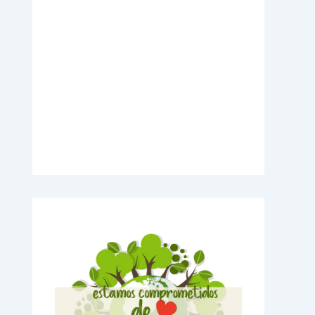
Videos Explicativos
Noticias de Tecnologia
Agendas Medellín
Carnets para Empresas
Imanes para nevera