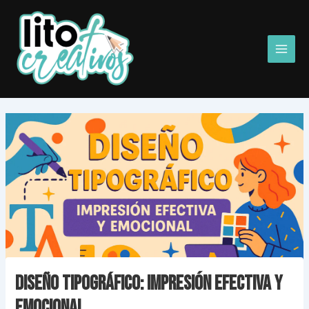
Ir
Main
al
Men
contenido
Diseño Tipográfico: Impresión Efectiva y
Emocional