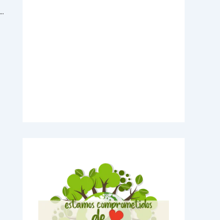
ación esencial para cotizar tu proyecto en litografía
Videos Explicativos
Noticias de Tecnologia
Agendas Medellín
Carnets para Empresas
Imanes para nevera