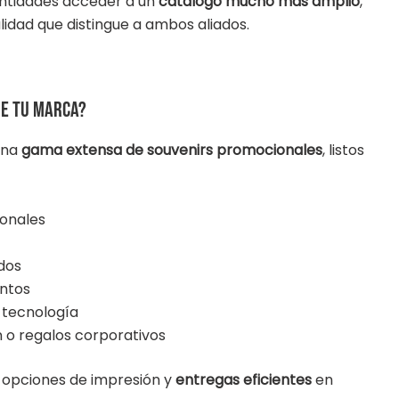
entidades acceder a un
catálogo mucho más amplio
,
lidad que distingue a ambos aliados.
de tu marca?
una
gama extensa de souvenirs promocionales
, listos
ionales
ados
entos
y tecnología
n o regalos corporativos
s opciones de impresión y
entregas eficientes
en