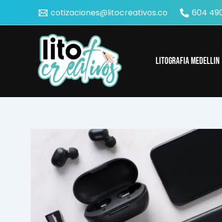
Ir
cotizaciones@litocreativos.co
604 490
al
contenido
Litografia Medellin