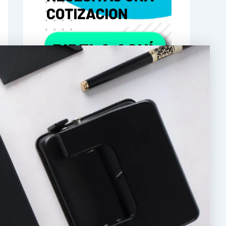
boton-cotizaciones-
litocreativos-medellin