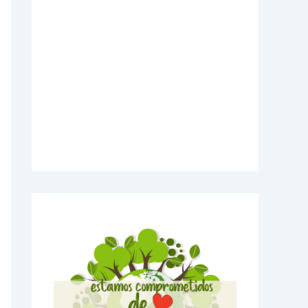
Videos Explicativos
Noticias de Tecnologia
Agendas Medellín
Carnets para Empresas
Imanes para nevera