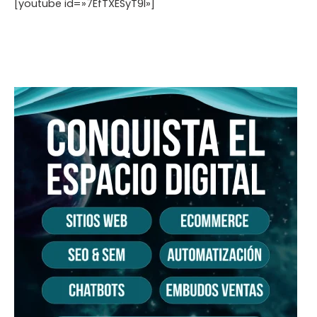
[youtube id=»7EfTXESyT9I»]