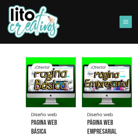
Ir
Main
al
Men
contenido
¡Oferta!
¡Oferta!
Diseño web
Diseño web
Pagina Web
Página Web
Básica
Empresarial