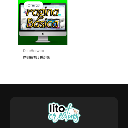
¡Oferta!
¡Oferta!
Diseño web
Pagina Web Básica