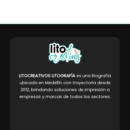
en
en
la
la
página
página
de
de
producto
producto
LITOCREATIVOS LITOGRAFÍA
es una litografía
ubicada en Medellín con trayectoria desde
2012, brindando soluciones de impresión a
empresas y marcas de todos los sectores
.