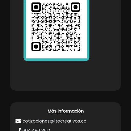
Más información
cotizaciones@litocreativos.co
604 490 3612