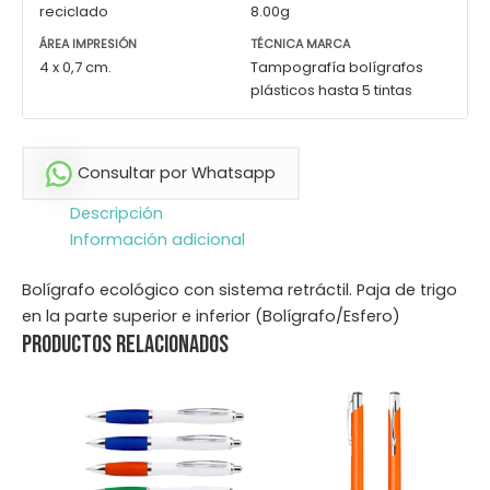
reciclado
8.00g
ÁREA IMPRESIÓN
TÉCNICA MARCA
4 x 0,7 cm.
Tampografía bolígrafos
plásticos hasta 5 tintas
Consultar por Whatsapp
Descripción
Información adicional
Bolígrafo ecológico con sistema retráctil. Paja de trigo
en la parte superior e inferior (Bolígrafo/Esfero)
Productos relacionados
Este
Este
producto
producto
tiene
tiene
múltiples
múltiples