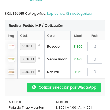
SKU:
ES0916
Categorías:
Lapiceros
,
Sin categorizar
Realizar Pedido M.P / Cotización
Img
Cód.
Color
Stock
Pedir
Rosado
3.366
3038011
Verde Limón
2.473
3038013
Natural
1.950
3038014
Cotizar Selección por WhatsApp
MATERIAL
MEDIDAS
Paja de Trigo + cartón
L: 1.00 | A: 1.00 | Al: 14.00 |