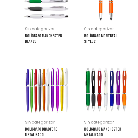
variantes.
variantes.
Las
Las
opciones
opciones
se
se
Sin categorizar
Sin categorizar
pueden
pueden
Bolígrafo Manchester
Bolígrafo Montreal
elegir
elegir
Blanco
Stylus
en
en
la
la
página
página
Este
Este
de
de
producto
producto
producto
producto
tiene
tiene
múltiples
múltiples
variantes.
variantes.
Las
Las
opciones
opciones
se
se
Sin categorizar
Sin categorizar
pueden
pueden
Bolígrafo Bradford
Bolígrafo Manchester
elegir
elegir
Metalizado
Metalizado