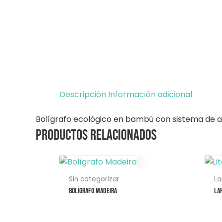
Descripción
Información adicional
Bolígrafo ecológico en bambú con sistema de ape
Productos relacionados
Este
producto
Sin categorizar
La
tiene
Bolígrafo Madeira
La
múltiples
variantes.