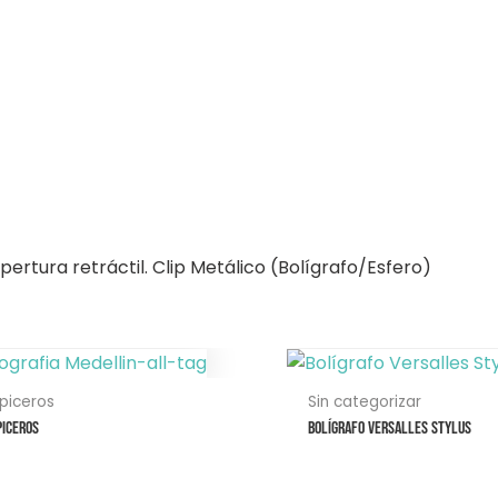
rtura retráctil. Clip Metálico (Bolígrafo/Esfero)
Este
producto
piceros
Sin categorizar
tiene
piceros
Bolígrafo Versalles Stylus
múltiples
variantes.