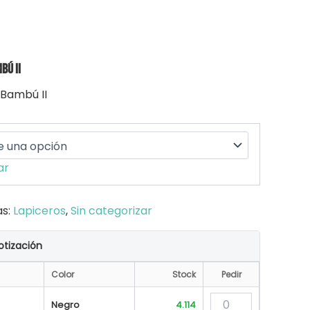
bú II
 Bambú II
ar
as:
Lapiceros
,
Sin categorizar
otización
Color
Stock
Pedir
Negro
4.114