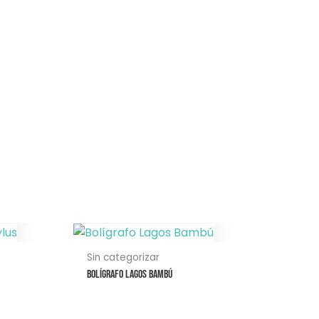
Este
producto
Sin categorizar
tiene
Bolígrafo Lagos Bambú
múltiples
variantes.