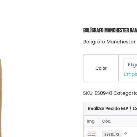
Bolígrafo Manchester Bam
Bolígrafo Manchester
Color
Limpi
SKU:
ES0940
Categorí
Realizar Pedido M.P / C
Img
Cód.
3038172