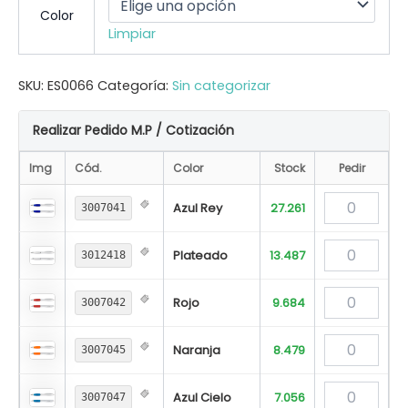
Color
Limpiar
SKU:
ES0066
Categoría:
Sin categorizar
Realizar Pedido M.P / Cotización
Img
Cód.
Color
Stock
Pedir
Azul Rey
27.261
3007041
Plateado
13.487
3012418
Rojo
9.684
3007042
Naranja
8.479
3007045
Azul Cielo
7.056
3007047