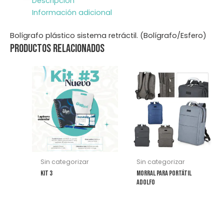
Descripción
Información adicional
Bolígrafo plástico sistema retráctil. (Bolígrafo/Esfero)
Productos relacionados
Este
producto
tiene
múltiples
variantes.
Las
opciones
se
Sin categorizar
Sin categorizar
pueden
KIT 3
Morral Para Portátil
elegir
Adolfo
en
la
página
Este