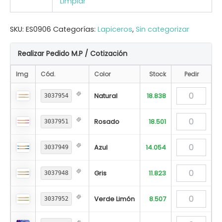
Limpiar
SKU:
ES0906
Categorías:
Lapiceros
,
Sin categorizar
Realizar Pedido M.P / Cotización
Img
Cód.
Color
Stock
Pedir
Natural
18.838
3037954
Rosado
18.501
3037951
Azul
14.054
3037949
Gris
11.823
3037948
Verde Limón
8.507
3037952