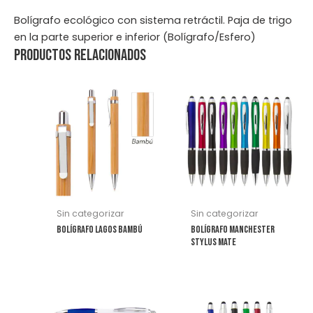
Bolígrafo ecológico con sistema retráctil. Paja de trigo
en la parte superior e inferior (Bolígrafo/Esfero)
Productos relacionados
Este
Este
producto
producto
tiene
tiene
múltiples
múltiples
variantes.
variantes.
Las
Las
opciones
opciones
se
se
Sin categorizar
Sin categorizar
pueden
pueden
Bolígrafo Lagos Bambú
Bolígrafo Manchester
elegir
elegir
Stylus Mate
en
en
la
la
página
página
Este
Este
de
de