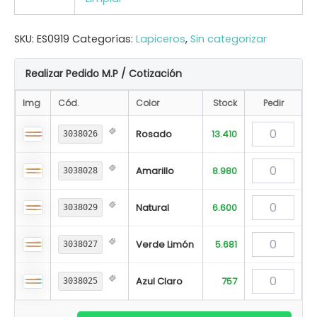
SKU:
ES0919
Categorías:
Lapiceros
,
Sin categorizar
Realizar Pedido M.P / Cotización
Img
Cód.
Color
Stock
Pedir
Rosado
13.410
3038026
Amarillo
8.980
3038028
Natural
6.600
3038029
Verde Limón
5.681
3038027
Azul Claro
757
3038025