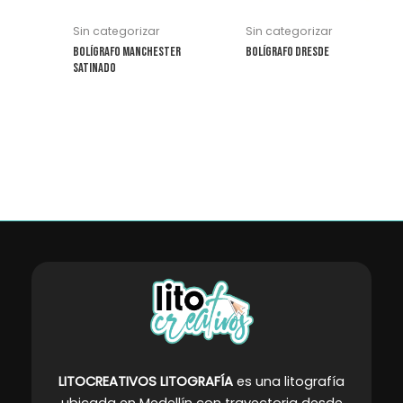
se
se
Sin categorizar
Sin categorizar
pueden
pueden
Bolígrafo Manchester
Bolígrafo Dresde
elegir
elegir
Satinado
en
en
la
la
página
página
de
de
producto
producto
LITOCREATIVOS LITOGRAFÍA
es una litografía
ubicada en Medellín con trayectoria desde