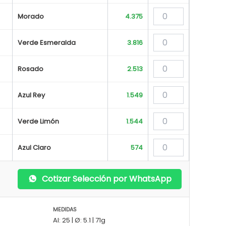
Morado
4.375
Verde Esmeralda
3.816
Rosado
2.513
Azul Rey
1.549
Verde Limón
1.544
Azul Claro
574
Cotizar Selección por WhatsApp
MEDIDAS
Al: 25 | Ø: 5.1 | 71g