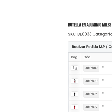
Botella en Aluminio Miles
SKU:
BE0033
Categorí
Realizar Pedido M.P / C
Img
Cód.
3016080
3016079
3016075
3016077