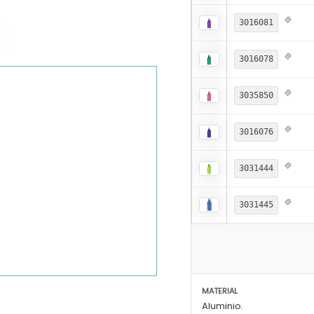
3016081
3016078
3035850
3016076
3031444
3031445
MATERIAL
Aluminio.