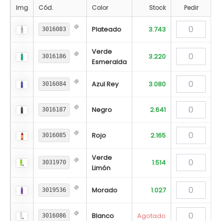
Img
Cód.
Color
Stock
Pedir
Plateado
3.743
3016083
Verde
3.220
3016186
Esmeralda
Azul Rey
3.080
3016084
Negro
2.641
3016187
Rojo
2.165
3016085
Verde
1.514
3031970
Limón
Morado
1.027
3019536
Blanco
Agotado
3016086