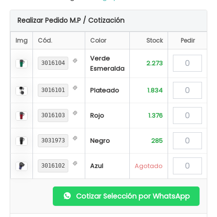
Realizar Pedido M.P / Cotización
Img
Cód.
Color
Stock
Pedir
Verde
2.273
3016104
Esmeralda
Plateado
1.834
3016101
Rojo
1.376
3016103
Negro
285
3031973
Azul
Agotado
3016102
Cotizar Selección por WhatsApp