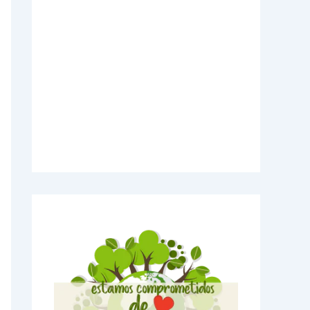
Videos Explicativos
Noticias de Tecnologia
Agendas Medellín
Carnets para Empresas
Imanes para nevera