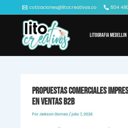
Ir
cotizaciones@litocreativos.co
604 490
al
contenido
Litografia Medellin
Propuestas comerciales impres
en ventas B2B
Por
Jeikson Gomez
/
julio 7, 2026