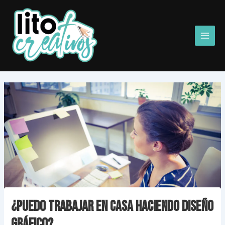
Ir
Main
al
Men
contenido
¿Puedo trabajar en casa haciendo diseño
gráfico?