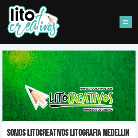
Ir
Main
al
Men
contenido
Somos Litocreativos Litografia Medellin