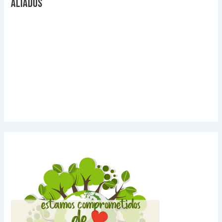
Aliados
Videos Explicativos
Noticias de Tecnologia
Agendas Medellín
Carnets para Empresas
Imanes para nevera