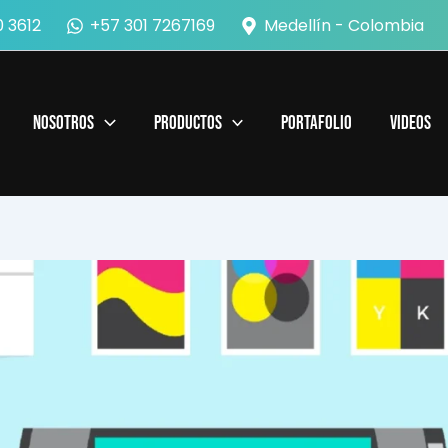
 3612
+57 301 7267169
Medellín - Colombia
Nosotros
Productos
Portafolio
Videos