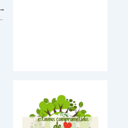
E
Videos Explicativos
Una alianza que imprime en grande: Litocreativos + Arca Gran Formato
Noticias de Tecnologia
Agendas Medellín
Carnets para Empresas
Imanes para nevera