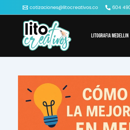
Ir
cotizaciones@litocreativos.co
604 490
al
contenido
Litografia Medellin