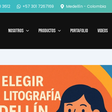
 3612
+57 301 7267169
Medellín - Colombia
Nosotros
Productos
Portafolio
Videos