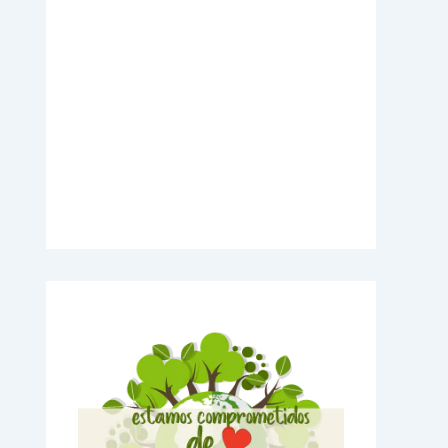
Videos Explicativos
Noticias de Tecnologia
Agendas Medellín
Carnets para Empresas
Imanes para nevera