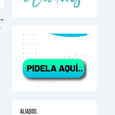
E
ra Emprendedores: Cómo Impulsar tu Marca Localmente
Aliados