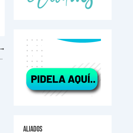
E
🖨️ Cómo elegir la mejor litografía en Medellín para tus proyectos impresos
Aliados