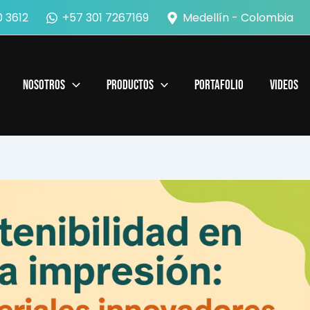
 3612
+57 301 7267169
Medellín - Colombia
Nosotros
Productos
Portafolio
Videos