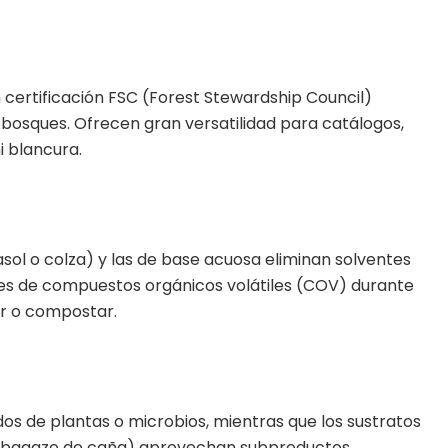
 certificación FSC (Forest Stewardship Council)
 bosques. Ofrecen gran versatilidad para catálogos,
i blancura.
asol o colza) y las de base acuosa eliminan solventes
nes de compuestos orgánicos volátiles (COV) durante
ar o compostar.
os de plantas o microbios, mientras que los sustratos
o bagazo de caña) aprovechan subproductos