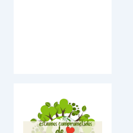
Videos Explicativos
Noticias de Tecnologia
Agendas Medellín
Carnets para Empresas
Imanes para nevera