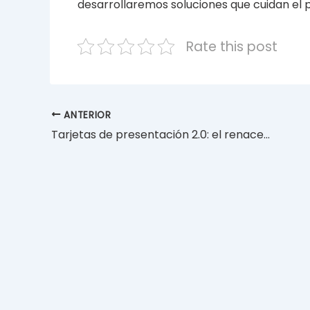
desarrollaremos soluciones que cuidan el p
Rate this post
ANTERIOR
Tarjetas de presentación 2.0: el renacer del networking con NFC y diseños premium