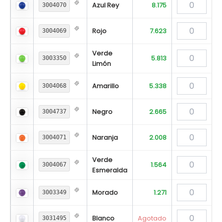
Azul Rey
8.175
3004070
Rojo
7.623
3004069
Verde
5.813
3003350
Limón
Amarillo
5.338
3004068
Negro
2.665
3004737
Naranja
2.008
3004071
Verde
1.564
3004067
Esmeralda
Morado
1.271
3003349
Blanco
Agotado
3031495